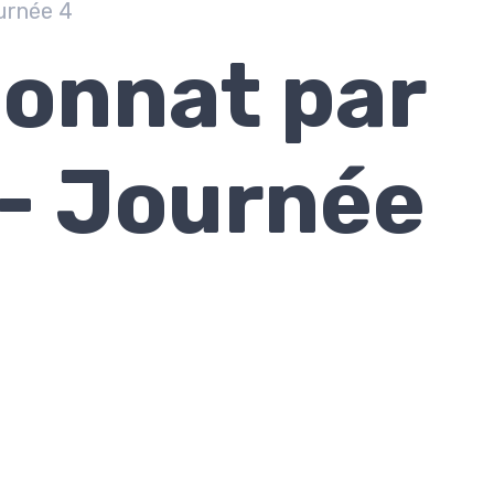
urnée 4
onnat par
 - Journée