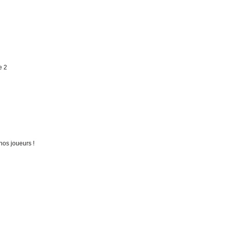
e 2
nos joueurs !