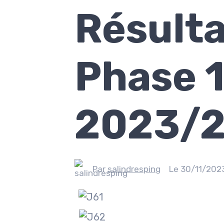
Résulta
Phase 
2023/
Par
salindresping
Le 30/11/202