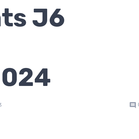
ts J6
1
2024
3